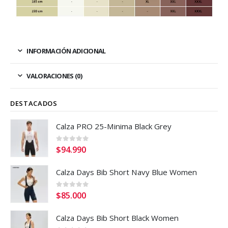
INFORMACIÓN ADICIONAL
VALORACIONES (0)
DESTACADOS
Calza PRO 25-Minima Black Grey
0
out of 5
$
94.990
Calza Days Bib Short Navy Blue Women
0
out of 5
$
85.000
Calza Days Bib Short Black Women