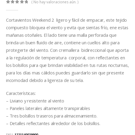
( No hay valoraciones aún. )
0
out of 5
Cortavientos Weekend 2 ligero y fácil de empacar, este tejido
compuesto bloquea el viento y evita que sientas frío, ene estas
mañanas otoñales. El lado tiene una malla perforada que
brinda un buen fluido de aire, contiene un cuellos alto para
protegerte del viento. Con cremallera bidireccional que aporta
a la regulación de temperatura corporal, con reflectantes en
los bolsillos para que brindan visibilidad en tus rutas nocturnas,
para los días mas cálidos puedes guardarlo sin que presente
incomodad debido a ligereza de su tela.
Características:
– Liviano y resistente al viento
– Paneles laterales altamente transpirables
– Tres bolsillos traseros para almacenamiento.
– Detalles reflectantes alrededor de los bolsillos.
SKU:
1221140029900