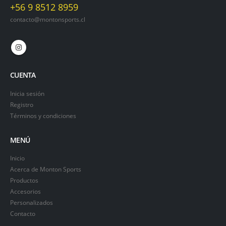
+56 9 8512 8959
contacto@montonsports.cl
CUENTA
Inicia sesión
Registro
Términos y condiciones
MENÚ
Inicio
Acerca de Monton Sports
Productos
Accesorios
Personalizados
Contacto