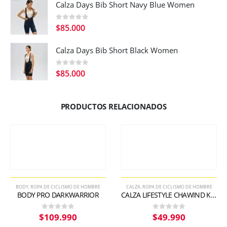
Calza Days Bib Short Navy Blue Women
0
out of 5
$
85.000
Calza Days Bib Short Black Women
0
out of 5
$
85.000
PRODUCTOS RELACIONADOS
BODY
,
ROPA DE CICLISMO DE HOMBRE
CALZA
,
ROPA DE CICLISMO DE HOMBRE
BODY PRO DARKWARRIOR
CALZA LIFESTYLE CHAWIND KNICKERS
$
109.990
$
49.990
0
out of 5
0
out of 5