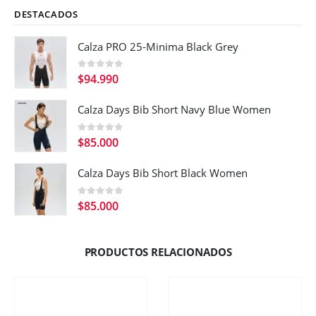
DESTACADOS
Calza PRO 25-Minima Black Grey
0
out of 5
$
94.990
Calza Days Bib Short Navy Blue Women
0
out of 5
$
85.000
Calza Days Bib Short Black Women
0
out of 5
$
85.000
PRODUCTOS RELACIONADOS