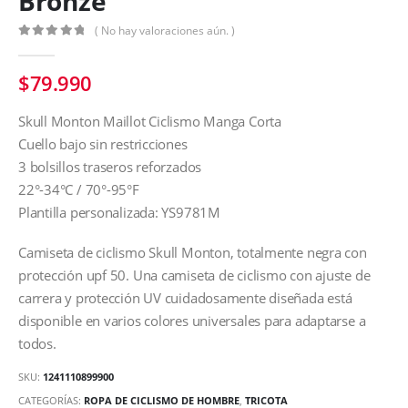
Bronze
( No hay valoraciones aún. )
0
out of 5
$
79.990
Skull Monton Maillot Ciclismo Manga Corta
Cuello bajo sin restricciones
3 bolsillos traseros reforzados
22°-34°C / 70°-95°F
Plantilla personalizada: YS9781M
Camiseta de ciclismo Skull Monton, totalmente negra con
protección upf 50. Una camiseta de ciclismo con ajuste de
carrera y protección UV cuidadosamente diseñada está
disponible en varios colores universales para adaptarse a
todos.
SKU:
1241110899900
CATEGORÍAS:
ROPA DE CICLISMO DE HOMBRE
,
TRICOTA