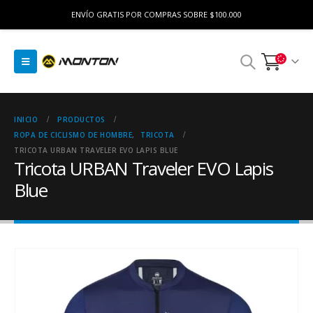
ENVÍO GRATIS POR COMPRAS SOBRE $100.000
INICIO
PRODUCTOS
ROPA DE CICLISMO DE HOMBRE
,
TRICOTA
TRICOTA URBAN TRAVELER EVO LAPIS BLUE
Tricota URBAN Traveler EVO Lapis
Blue