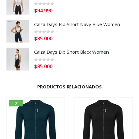
0
out of 5
$
94.990
Calza Days Bib Short Navy Blue Women
0
out of 5
$
85.000
Calza Days Bib Short Black Women
0
out of 5
$
85.000
PRODUCTOS RELACIONADOS
HOT