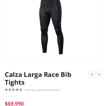
Calza Larga Race Bib
Tights
( No hay valoraciones aún. )
0
out of 5
$
69.990