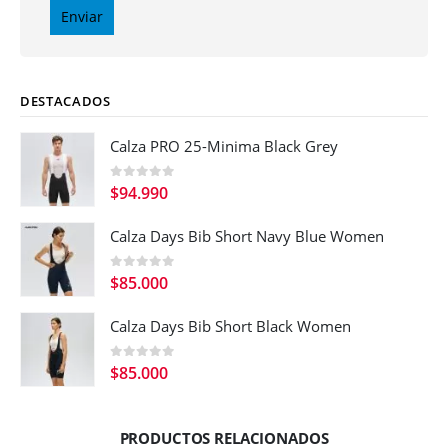
DESTACADOS
Calza PRO 25-Minima Black Grey
0
out of 5
$
94.990
Calza Days Bib Short Navy Blue Women
0
out of 5
$
85.000
Calza Days Bib Short Black Women
0
out of 5
$
85.000
PRODUCTOS RELACIONADOS