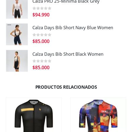
Calza PRO 25-Minima Black Grey
0
out of 5
$
94.990
Calza Days Bib Short Navy Blue Women
0
out of 5
$
85.000
Calza Days Bib Short Black Women
0
out of 5
$
85.000
PRODUCTOS RELACIONADOS