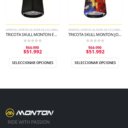
OFERTAS
,
OFERTAS 20
,
ROPA DE CICLISMO DE HOMBRE
OFERTAS
,
TRICOTA
,
OFERTAS 20
,
ROPA DE CICLISMO DE HOMBRE
TRICOTA SKULL MONTON ENERGY
TRICOTA SKULL MONTON JOURNEY
0
out of 5
0
out of 5
$
64.990
$
64.990
$
51.992
$
51.992
SELECCIONAR OPCIONES
SELECCIONAR OPCIONES