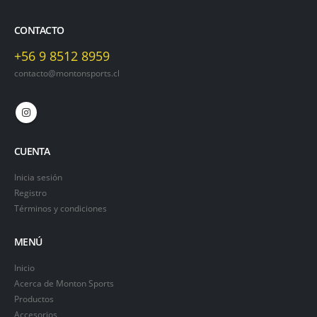
CONTACTO
+56 9 8512 8959
contacto@montonsports.cl
CUENTA
Inicia sesión
Registro
Términos y condiciones
MENÚ
Inicio
Acerca de Monton Sports
Productos
Accesorios