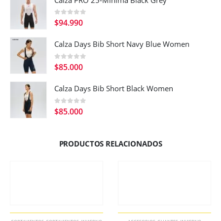
0
out of 5
$
94.990
Calza Days Bib Short Navy Blue Women
0
out of 5
$
85.000
Calza Days Bib Short Black Women
0
out of 5
$
85.000
PRODUCTOS RELACIONADOS