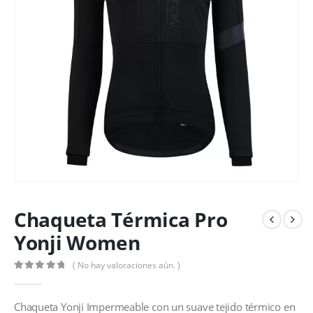
Chaqueta Térmica Pro
Yonji Women
( No hay valoraciones aún. )
0
out of 5
Chaqueta Yonji Impermeable con un suave tejido térmico en