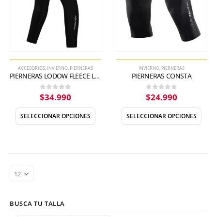
ACCESORIOS
,
INVIERNO
,
PIERNERAS
INVIERNO
,
PIERNERAS
PIERNERAS LODOW FLEECE LEG WARMER
PIERNERAS CONSTA
$
34.990
$
24.990
0
out of 5
0
out of 5
SELECCIONAR OPCIONES
SELECCIONAR OPCIONES
BUSCA TU TALLA