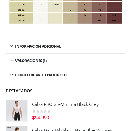
INFORMACIÓN ADICIONAL
VALORACIONES (1)
COMO CUIDAR TU PRODUCTO
DESTACADOS
Calza PRO 25-Minima Black Grey
0
out of 5
$
94.990
Calza Days Bib Short Navy Blue Women