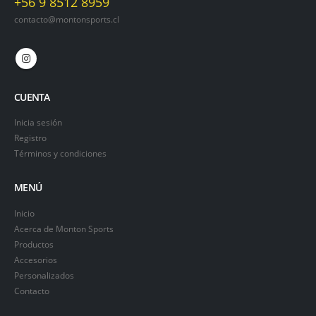
+56 9 8512 8959
contacto@montonsports.cl
CUENTA
Inicia sesión
Registro
Términos y condiciones
MENÚ
Inicio
Acerca de Monton Sports
Productos
Accesorios
Personalizados
Contacto