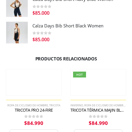
0
out of 5
$
85.000
Calza Days Bib Short Black Women
0
out of 5
$
85.000
PRODUCTOS RELACIONADOS
HOT
ROPA DE CICLISMO DE HOMBRE
,
TRICOTA
INVIERNO
,
ROPA DE CICLISMO DE HOMBRE
,
TRI
TRICOTA PRO 24-FIRE
TRICOTA TÉRMICA MAJIN BLUE THERMAL JERSEY
$
84.990
$
84.990
0
out of 5
0
out of 5