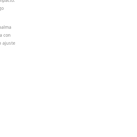
mpacto.
go
 palma
ta con
n ajuste