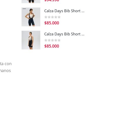
Calza Days Bib Short Navy Blue Women
0
out of 5
$
85.000
Calza Days Bib Short Black Women
0
out of 5
$
85.000
ta con
 manos