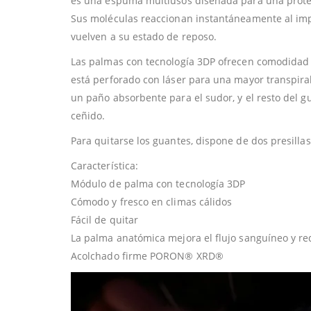
es una espuma multiusos diseñada para una protec
Sus moléculas reaccionan instantáneamente al imp
vuelven a su estado de reposo.
Las palmas con tecnología 3DP ofrecen comodidad p
está perforado con láser para una mayor transpirab
un paño absorbente para el sudor, y el resto del g
ceñido.
Para quitarse los guantes, dispone de dos presilla
Característica:
Módulo de palma con tecnología 3DP
Cómodo y fresco en climas cálidos
Fácil de quitar
La palma anatómica mejora el flujo sanguíneo y red
Acolchado firme PORON® XRD®