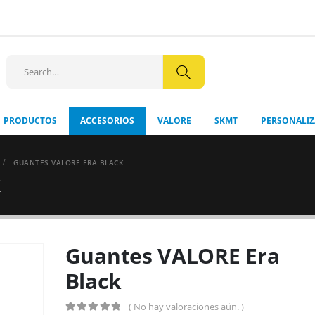
+56 9 8512
PRODUCTOS
ACCESORIOS
VALORE
SKMT
PERSONALI
GUANTES VALORE ERA BLACK
Guantes VALORE Era
Black
( No hay valoraciones aún. )