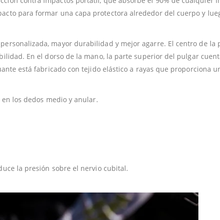
ción contra impactos portátil, que absorbe el 90% de cualquier i
acto para formar una capa protectora alrededor del cuerpo y lue
ersonalizada, mayor durabilidad y mejor agarre. El centro de la
ilidad. En el dorso de la mano, la parte superior del pulgar cuen
uante está fabricado con tejido elástico a rayas que proporciona u
s en los dedos medio y anular.
uce la presión sobre el nervio cubital.