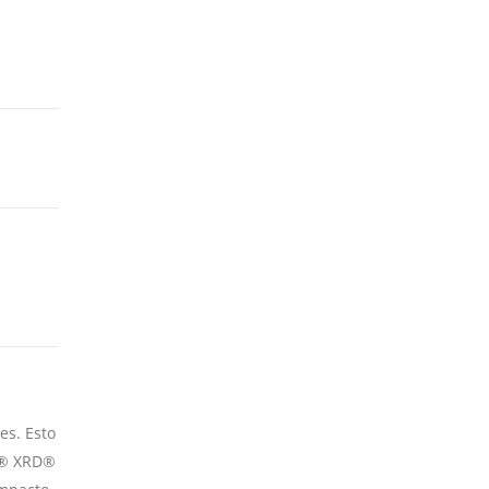
es. Esto
ON® XRD®