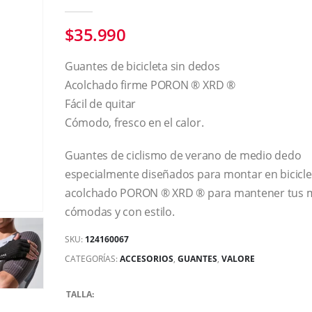
0
out of 5
$
35.990
Guantes de bicicleta sin dedos
Acolchado firme PORON ® XRD ®
Fácil de quitar
Cómodo, fresco en el calor.
Guantes de ciclismo de verano de medio dedo
especialmente diseñados para montar en bicicle
acolchado PORON ® XRD ® para mantener tus
cómodas y con estilo.
SKU:
124160067
CATEGORÍAS:
ACCESORIOS
,
GUANTES
,
VALORE
TALLA