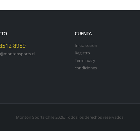
CTO
CUENTA
 8512 8959
Inicia sesión
Registro
o@montonsports.cl
Términos y
condiciones
Monton Sports Chile 2026. Todos los derechos reservados.