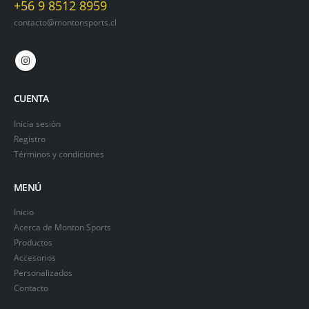
+56 9 8512 8959
contacto@montonsports.cl
CUENTA
Inicia sesión
Registro
Términos y condiciones
MENÚ
Inicio
Acerca de Monton Sports
Productos
Accesorios
Personalizados
Contacto