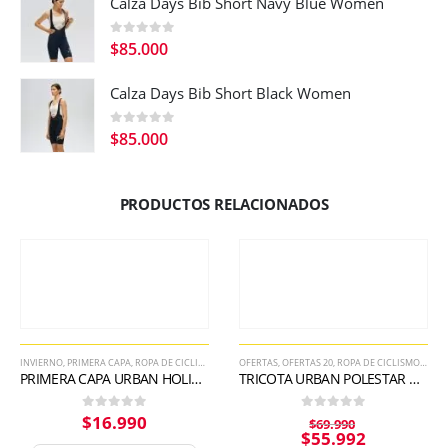
Calza Days Bib Short Navy Blue Women
0
out of 5
$
85.000
Calza Days Bib Short Black Women
0
out of 5
$
85.000
PRODUCTOS RELACIONADOS
INVIERNO
,
PRIMERA CAPA
,
ROPA DE CICLISMO DE HOMBRE
OFERTAS
,
OFERTAS 20
,
ROPA DE CICLISMO DE HOMBRE
PRIMERA CAPA URBAN HOLIDAY BASE LAYER
TRICOTA URBAN POLESTAR DEEP BLUE
$
16.990
0
out of 5
0
out of 5
$
69.990
$
55.992