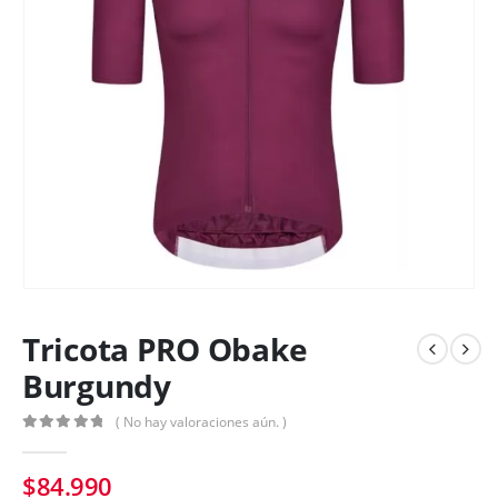
Tricota PRO Obake
Burgundy
( No hay valoraciones aún. )
0
out of 5
$
84.990