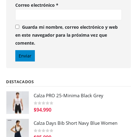
Correo electrónico
*
Guarda mi nombre, correo electrónico y web
en este navegador para la próxima vez que
comente.
DESTACADOS
Calza PRO 25-Minima Black Grey
0
out of 5
$
94.990
Calza Days Bib Short Navy Blue Women
0
out of 5