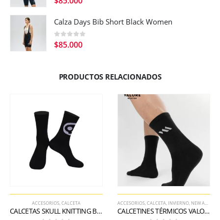
$
85.000
Calza Days Bib Short Black Women
0
out of 5
$
85.000
PRODUCTOS RELACIONADOS
ACCESORIOS
,
CALCETA
ACCESORIOS
,
CALCETA
,
INVIERNO
,
NEW ARRIVALS 2026
CALCETAS SKULL KNITTING BLACK WOMEN
CALCETINES TÉRMICOS VALORE LINEA KNITTING BLACK