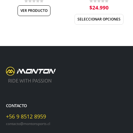
$
24.990
0
out of 5
0
out of 5
VER PRODUCTO
SELECCIONAR OPCIONES
CONTACTO
+56 9 8512 8959
contacto@montonsports.cl