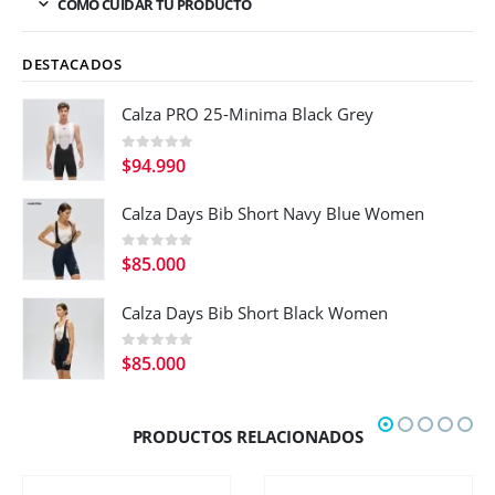
COMO CUIDAR TU PRODUCTO
DESTACADOS
Calza PRO 25-Minima Black Grey
0
out of 5
$
94.990
Calza Days Bib Short Navy Blue Women
0
out of 5
$
85.000
Calza Days Bib Short Black Women
0
out of 5
$
85.000
PRODUCTOS RELACIONADOS