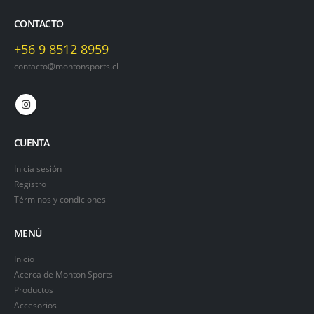
CONTACTO
+56 9 8512 8959
contacto@montonsports.cl
CUENTA
Inicia sesión
Registro
Términos y condiciones
MENÚ
Inicio
Acerca de Monton Sports
Productos
Accesorios