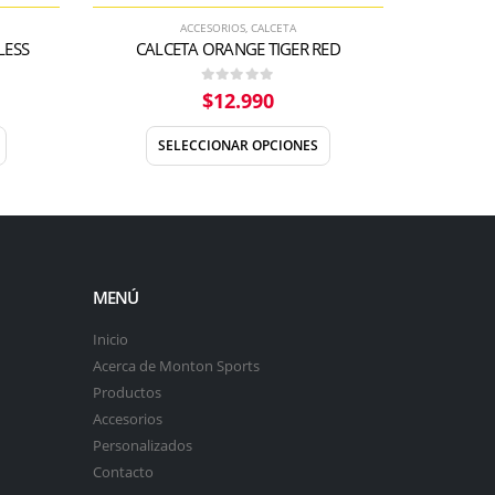
ACCESORIOS
,
CALCETA
LESS
CALCETA ORANGE TIGER RED
CALCE
0
out of 5
$
12.990
SELECCIONAR OPCIONES
MENÚ
Inicio
Acerca de Monton Sports
Productos
Accesorios
Personalizados
Contacto