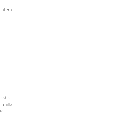
mallera
 estilo
n anillo
ota