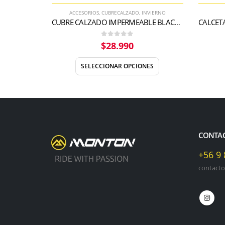
ACCESORIOS
,
CUBRECALZADO
,
INVIERNO
ED 2023
CUBRE CALZADO IMPERMEABLE BLACKPANTHER
0
out of 5
$
28.990
SELECCIONAR OPCIONES
CONTA
+56 9
contact