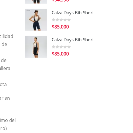
Calza Days Bib Short Navy Blue Women
0
out of 5
$
85.000
cilidad
Calza Days Bib Short Black Women
s de
0
out of 5
$
85.000
o de
allera
cota
ar en
imo del
Pro)