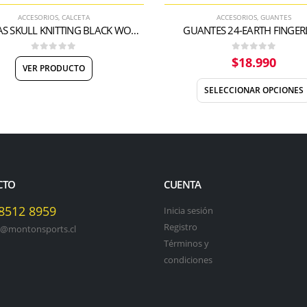
ACCESORIOS
,
CALCETA
ACCESORIOS
,
GUANTES
CALCETAS SKULL KNITTING BLACK WOMEN
GUANTES 24-EARTH FINGER
0
out of 5
0
out of 5
$
18.990
VER PRODUCTO
SELECCIONAR OPCIONES
CTO
CUENTA
 8512 8959
Inicia sesión
Registro
o@montonsports.cl
Términos y
condiciones