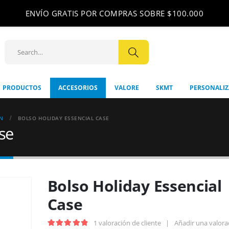
ENVÍO GRATIS POR COMPRAS SOBRE $100.000
+56 9 8512
PRODUCTOS
ACCESORIOS
VALORE
SKMT
PERSONALI
ÓN
BOLSO HOLIDAY ESSENCIAL CASE
se
Bolso Holiday Essencial
Case
1
valoración de cliente
|
Añadir una valora