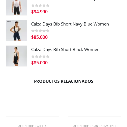
0
out of 5
$
94.990
Calza Days Bib Short Navy Blue Women
0
out of 5
$
85.000
Calza Days Bib Short Black Women
0
out of 5
$
85.000
PRODUCTOS RELACIONADOS
ACCESORIOS
,
CALCETA
ACCESORIOS
,
GUANTES
,
INVIERNO