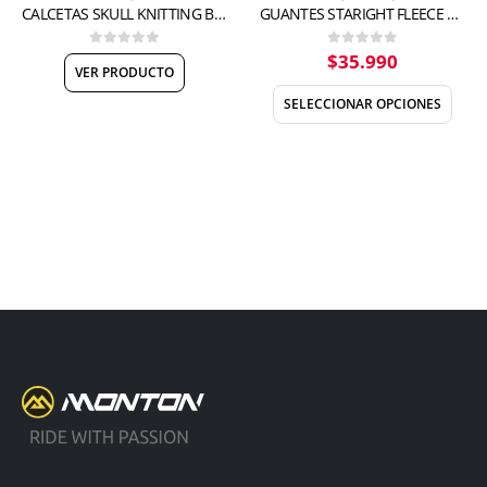
CALCETAS SKULL KNITTING BLACK
GUANTES STARIGHT FLEECE CYCLING GLOVES
$
35.990
0
out of 5
0
out of 5
VER PRODUCTO
SELECCIONAR OPCIONES