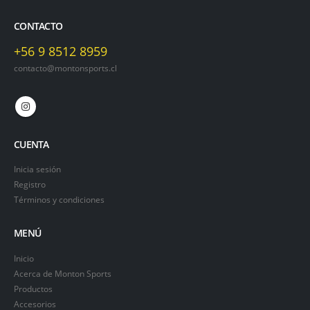
CONTACTO
+56 9 8512 8959
contacto@montonsports.cl
CUENTA
Inicia sesión
Registro
Términos y condiciones
MENÚ
Inicio
Acerca de Monton Sports
Productos
Accesorios