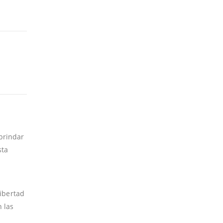
brindar
sta
libertad
 las