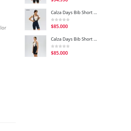
Calza Days Bib Short Navy Blue Women
0
out of 5
$
85.000
lor
Calza Days Bib Short Black Women
0
out of 5
$
85.000