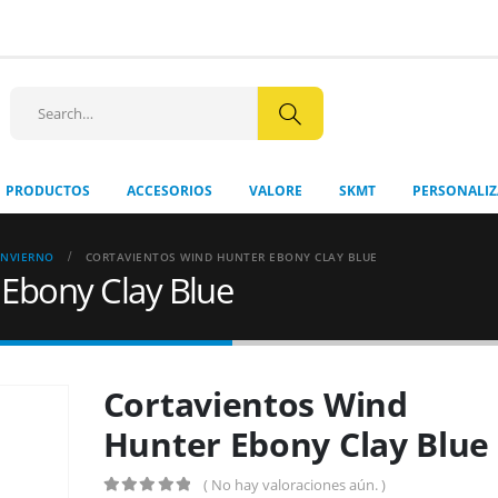
+56 9 8512
PRODUCTOS
ACCESORIOS
VALORE
SKMT
PERSONALI
INVIERNO
CORTAVIENTOS WIND HUNTER EBONY CLAY BLUE
 Ebony Clay Blue
Cortavientos Wind
Hunter Ebony Clay Blue
( No hay valoraciones aún. )