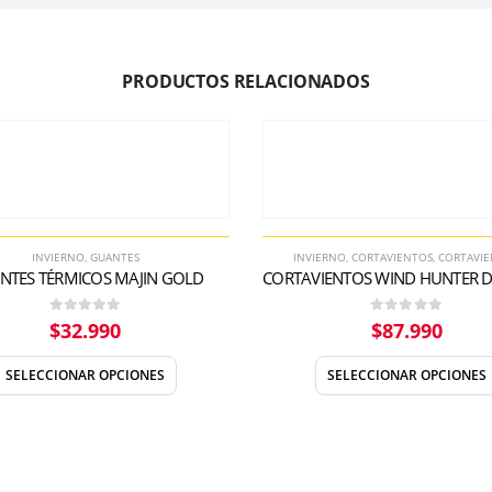
PRODUCTOS RELACIONADOS
INVIERNO
,
GUANTES
INVIERNO
,
CORTAVIENTOS
,
CORTAVI
NTES TÉRMICOS MAJIN GOLD
0
out of 5
0
out of 5
$
32.990
$
87.990
SELECCIONAR OPCIONES
SELECCIONAR OPCIONES