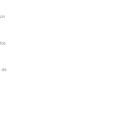
sin
tos
o de