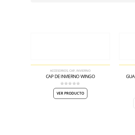
ACCESORIOS
,
CAP
,
INVIERNO
CAP DE INVIERNO WINGO
GUA
0
out of 5
VER PRODUCTO