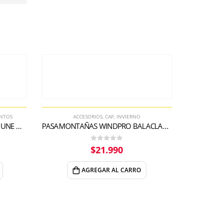
ENTOS
ACCESORIOS
,
CAP
,
INVIERNO
CORTAVIENTOS WIND HUNTER DUNE GREEN
PASAMONTAÑAS WINDPRO BALACLAVA III
0
out of 5
$
21.990
AGREGAR AL CARRO
ACCESO