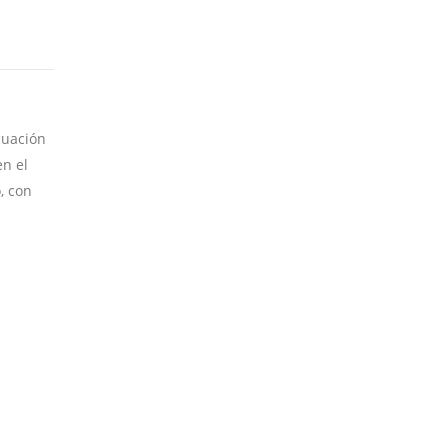
cuación
en el
, con