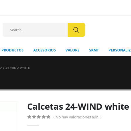
+56 9 8512
PRODUCTOS
ACCESORIOS
VALORE
SKMT
PERSONALI
TAS 24-WIND WHITE
Calcetas 24-WIND white
( No hay valoraciones aún. )
0
out of 5