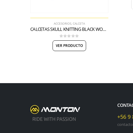
ACCESORIOS
,
CALCETA
CALCETAS SKULL KNITTING BLACK WOMEN
0
out of 5
VER PRODUCTO
CONTA
+56 9
contact