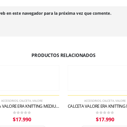
web en este navegador para la próxima vez que comente.
PRODUCTOS RELACIONADOS
ACCESORIOS
,
CALCETA
,
VALORE
ACCESORIOS
,
CALCETA
,
VALORE
CALCETA VALORE ERA KNITTING MEDIUM GRAY
0
out of 5
0
out of 5
$
17.990
$
17.990