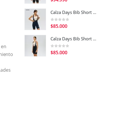
Calza Days Bib Short Navy Blue Women
0
out of 5
$
85.000
Calza Days Bib Short Black Women
 en
0
out of 5
$
85.000
imiento
dades