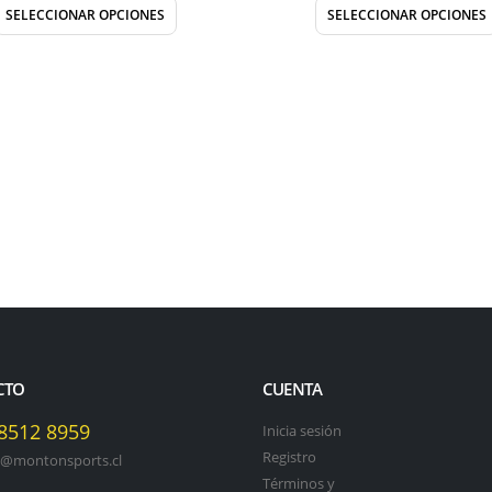
SELECCIONAR OPCIONES
SELECCIONAR OPCIONES
CTO
CUENTA
 8512 8959
Inicia sesión
Registro
o@montonsports.cl
Términos y