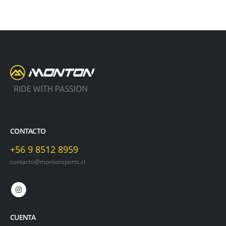
CONTACTO
+56 9 8512 8959
contacto@montonsports.cl
CUENTA