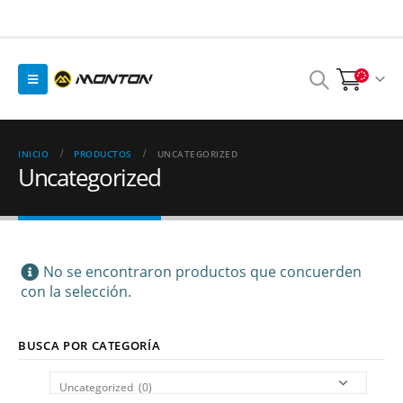
INICIO
PRODUCTOS
UNCATEGORIZED
Uncategorized
No se encontraron productos que concuerden
con la selección.
BUSCA POR CATEGORÍA